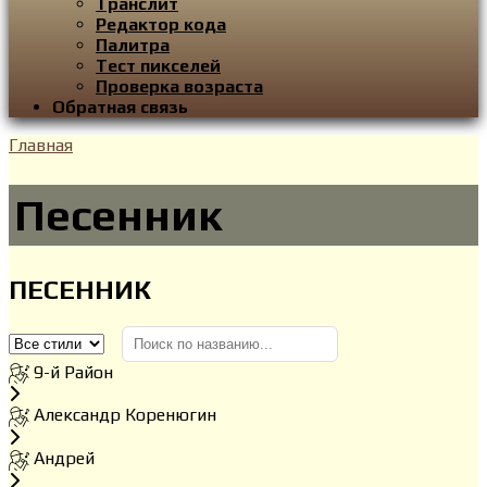
Транслит
Редактор кода
Палитра
Тест пикселей
Проверка возраста
Обратная связь
Главная
Песенник
ПЕСЕННИК
9-й Район
Александр Коренюгин
Андрей