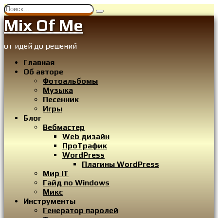
Перейти
Search
к
for:
Mix Of Me
содержанию
от идей до решений
Главная
Об авторе
Фотоальбомы
Музыка
Песенник
Игры
Блог
Вебмастер
Web дизайн
ПроТрафик
WordPress
Плагины WordPress
Мир IT
Гайд по Windows
Микс
Инструменты
Генератор паролей