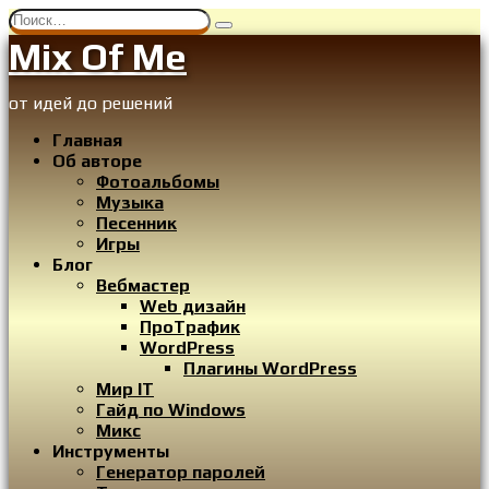
Перейти
Search
к
for:
Mix Of Me
содержанию
от идей до решений
Главная
Об авторе
Фотоальбомы
Музыка
Песенник
Игры
Блог
Вебмастер
Web дизайн
ПроТрафик
WordPress
Плагины WordPress
Мир IT
Гайд по Windows
Микс
Инструменты
Генератор паролей