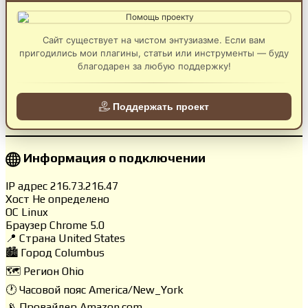
Сайт существует на чистом энтузиазме. Если вам
пригодились мои плагины, статьи или инструменты — буду
благодарен за любую поддержку!
Поддержать проект
Информация о подключении
IP адрес
216.73.216.47
Хост
Не определено
ОС
Linux
Браузер
Chrome 5.0
📍 Страна
United States
🏙️ Город
Columbus
🗺️ Регион
Ohio
🕐 Часовой пояс
America/New_York
📡 Провайдер
Amazon.com