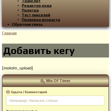
Транслит
Редактор кода
Палитра
Тест пикселей
Проверка возраста
Обратная связь
Главная
Добавить кегу
[mokdm_upload]
Mix Of Timer
Задача / Комментарий