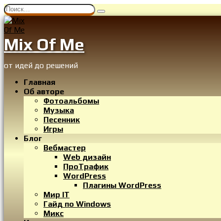
Перейти
Search
к
for:
содержанию
Mix Of Me
от идей до решений
Главная
Об авторе
Фотоальбомы
Музыка
Песенник
Игры
Блог
Вебмастер
Web дизайн
ПроТрафик
WordPress
Плагины WordPress
Мир IT
Гайд по Windows
Микс