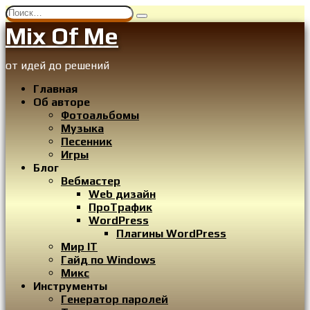
Перейти
Search
к
for:
Mix Of Me
содержанию
от идей до решений
Главная
Об авторе
Фотоальбомы
Музыка
Песенник
Игры
Блог
Вебмастер
Web дизайн
ПроТрафик
WordPress
Плагины WordPress
Мир IT
Гайд по Windows
Микс
Инструменты
Генератор паролей