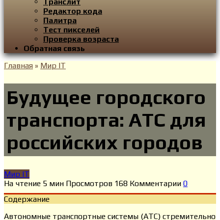
Транслит
Редактор кода
Палитра
Тест пикселей
Проверка возраста
Обратная связь
Главная
»
Мир IT
Будущее городского
транспорта: АТС для
российских городов
Мир IT
На чтение
5 мин
Просмотров
168
Комментарии
0
Содержание
Автономные транспортные системы (АТС) стремительно