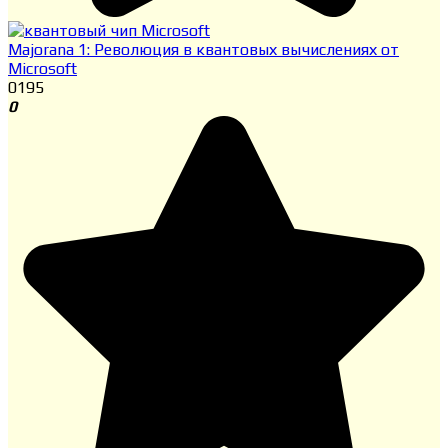
Majorana 1: Революция в квантовых вычислениях от
Microsoft
0
195
0