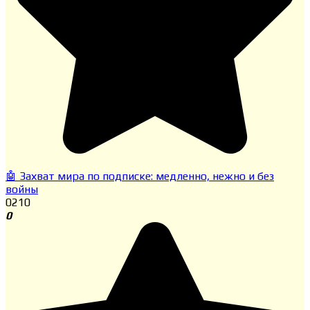
🤖 Захват мира по подписке: медленно, нежно и без
войны
0
210
0