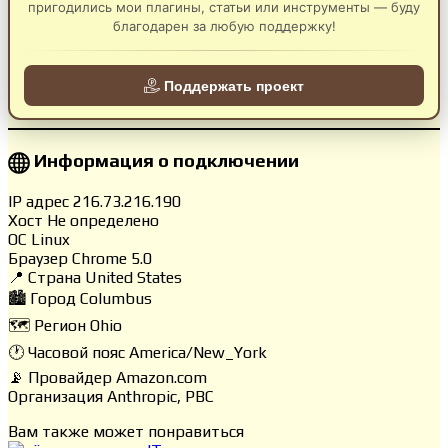
пригодились мои плагины, статьи или инструменты — буду
благодарен за любую поддержку!
Поддержать проект
Информация о подключении
IP адрес
216.73.216.190
Хост
Не определено
ОС
Linux
Браузер
Chrome 5.0
📍 Страна
United States
🏙️ Город
Columbus
🗺️ Регион
Ohio
🕐 Часовой пояс
America/New_York
📡 Провайдер
Amazon.com
Организация
Anthropic, PBC
Вам также может понравиться