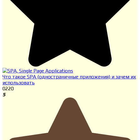
Что такое SPA (одностраничные приложения) и зачем их
использовать
0
220
5