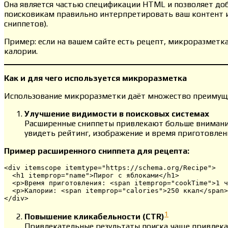
Она является частью спецификации HTML и позволяет до
поисковикам правильно интерпретировать ваш контент и 
сниппетов).
Пример: если на вашем сайте есть рецепт, микроразметка
калории.
Как и для чего используется микроразметка
Использование микроразметки даёт множество преимущ
Улучшение видимости в поисковых системах
Расширенные сниппеты привлекают больше внимания
увидеть рейтинг, изображение и время приготовлен
Пример расширенного сниппета для рецепта:
<div itemscope itemtype="https://schema.org/Recipe">

  <h1 itemprop="name">Пирог с яблоками</h1>

  <p>Время приготовления: <span itemprop="cookTime">1 ч
  <p>Калории: <span itemprop="calories">250 ккал</span>
</div>
1
Повышение кликабельности (CTR)
Привлекательные результаты поиска чаще привлекаю