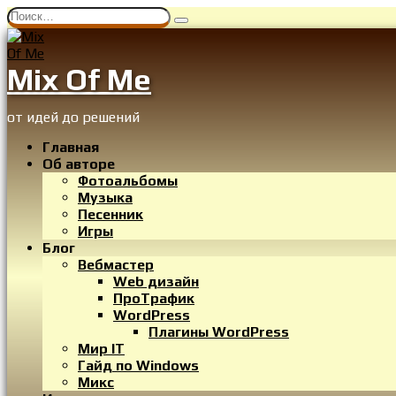
Перейти
Search
к
for:
содержанию
Mix Of Me
от идей до решений
Главная
Об авторе
Фотоальбомы
Музыка
Песенник
Игры
Блог
Вебмастер
Web дизайн
ПроТрафик
WordPress
Плагины WordPress
Мир IT
Гайд по Windows
Микс