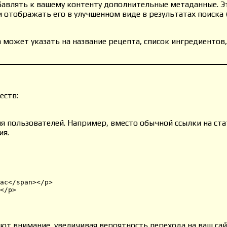
бавлять к вашему контенту дополнительные метаданные. 
отображать его в улучшенном виде в результатах поиска 
 может указать на название рецепта, список ингредиентов
еств:
 пользователей. Например, вместо обычной ссылки на ст
ия.
ас</span></p>

</p>

т внимание, увеличивая вероятность перехода на ваш сай