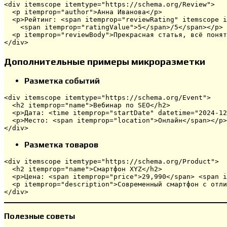
<div itemscope itemtype="https://schema.org/Review">

  <p itemprop="author">Анна Иванова</p>

  <p>Рейтинг: <span itemprop="reviewRating" itemscope i
    <span itemprop="ratingValue">5</span>/5</span></p>

  <p itemprop="reviewBody">Прекрасная статья, всё понят
</div>
Дополнительные примеры микроразметки
Разметка событий
<div itemscope itemtype="https://schema.org/Event">

  <h2 itemprop="name">Вебинар по SEO</h2>

  <p>Дата: <time itemprop="startDate" datetime="2024-12
  <p>Место: <span itemprop="location">Онлайн</span></p>

</div>
Разметка товаров
<div itemscope itemtype="https://schema.org/Product">

  <h2 itemprop="name">Смартфон XYZ</h2>

  <p>Цена: <span itemprop="price">29,990</span> <span i
  <p itemprop="description">Современный смартфон с отли
</div>
Полезные советы