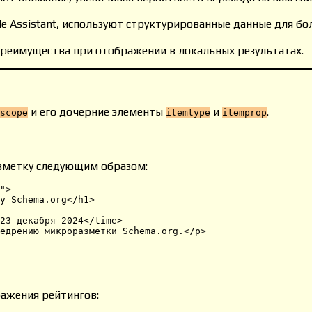
e Assistant, используют структурированные данные для бо
преимущества при отображении в локальных результатах.
и его дочерние элементы
и
.
scope
itemtype
itemprop
азметку следующим образом:
">

у Schema.org</h1>

23 декабря 2024</time>

едрению микроразметки Schema.org.</p>

ражения рейтингов: