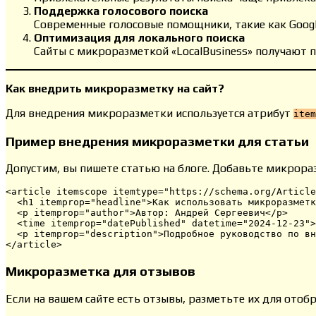
Поддержка голосового поиска
Современные голосовые помощники, такие как Googl
Оптимизация для локального поиска
Сайты с микроразметкой «LocalBusiness» получают 
Как внедрить микроразметку на сайт?
Для внедрения микроразметки используется атрибут
item
Пример внедрения микроразметки для статьи
Допустим, вы пишете статью на блоге. Добавьте микрор
<article itemscope itemtype="https://schema.org/Article
  <h1 itemprop="headline">Как использовать микроразметк
  <p itemprop="author">Автор: Андрей Сергеевич</p>

  <time itemprop="datePublished" datetime="2024-12-23">
  <p itemprop="description">Подробное руководство по вн
</article>
Микроразметка для отзывов
Если на вашем сайте есть отзывы, разметьте их для отоб