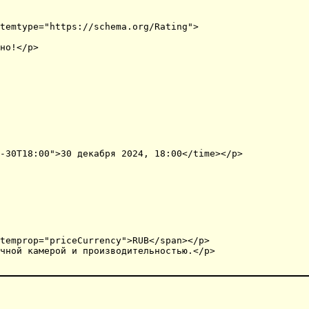
temtype="https://schema.org/Rating">

но!</p>

-30T18:00">30 декабря 2024, 18:00</time></p>

temprop="priceCurrency">RUB</span></p>

чной камерой и производительностью.</p>
