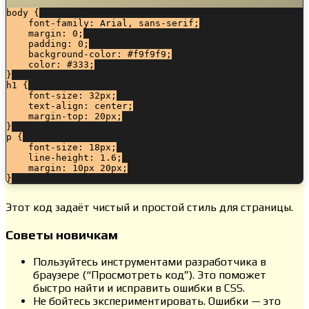
body {

    font-family: Arial, sans-serif;

    margin: 0;

    padding: 0;

    background-color: #f9f9f9;

    color: #333;

}

h1 {

    font-size: 32px;

    text-align: center;

    margin-top: 20px;

}

p {

    font-size: 18px;

    line-height: 1.6;

    margin: 10px 20px;

}
Этот код задаёт чистый и простой стиль для страницы.
Советы новичкам
Пользуйтесь инструментами разработчика в
браузере (“Просмотреть код”). Это поможет
быстро найти и исправить ошибки в CSS.
Не бойтесь экспериментировать. Ошибки — это