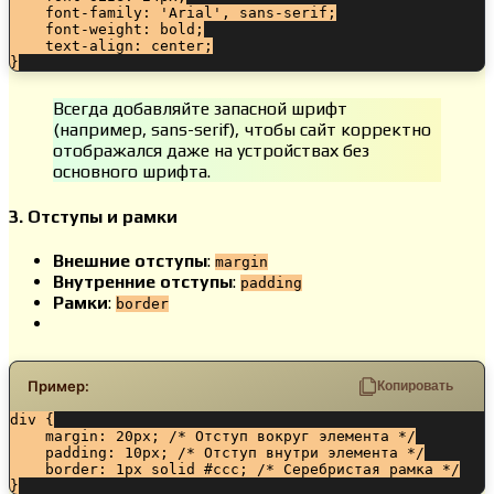
    font-family: 'Arial', sans-serif;

    font-weight: bold;

    text-align: center;

}
Всегда добавляйте запасной шрифт
(например, sans-serif), чтобы сайт корректно
отображался даже на устройствах без
основного шрифта.
3. Отступы и рамки
Внешние отступы
:
margin
Внутренние отступы
:
padding
Рамки
:
border
Пример:
Копировать
div {

    margin: 20px; /* Отступ вокруг элемента */

    padding: 10px; /* Отступ внутри элемента */

    border: 1px solid #ccc; /* Серебристая рамка */

}