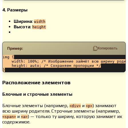
4. Размеры
Ширина
:
width
Высота
:
height
Пример:
Копировать
img {

    width: 100%; /* Изображение займёт всю ширину родит
    height: auto; /* Сохраняем пропорции */

}
Расположение элементов
Блочные и строчные элементы
Блочные элементы (например,
и
) занимают
<div>
<p>
всю ширину родителя. Строчные элементы (например,
и
) — только ту ширину, которую занимает их
<span>
<a>
содержимое.