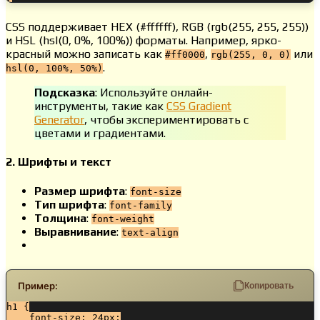
CSS поддерживает HEX (#ffffff), RGB (rgb(255, 255, 255))
и HSL (hsl(0, 0%, 100%)) форматы. Например, ярко-
красный можно записать как
,
или
#ff0000
rgb(255, 0, 0)
.
hsl(0, 100%, 50%)
Подсказка
: Используйте онлайн-
инструменты, такие как
CSS Gradient
Generator
, чтобы экспериментировать с
цветами и градиентами.
2. Шрифты и текст
Размер шрифта
:
font-size
Тип шрифта
:
font-family
Толщина
:
font-weight
Выравнивание
:
text-align
Пример:
Копировать
h1 {

    font-size: 24px;
