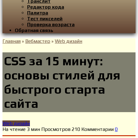
Транслит
Редактор кода
Палитра
Тест пикселей
Проверка возраста
Обратная связь
Главная
»
Вебмастер
»
Web дизайн
CSS за 15 минут:
основы стилей для
быстрого старта
сайта
Web дизайн
На чтение
3 мин
Просмотров
210
Комментарии
0