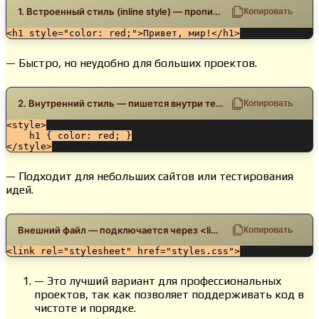
1. Встроенный стиль (inline style) — прописывается прямо в теге HTML:
Копировать
<h1 style="color: red;">Привет, мир!</h1>
— Быстро, но неудобно для больших проектов.
2. Внутренний стиль — пишется внутри тега <style>:
Копировать
<style>

    h1 { color: red; }

</style>
— Подходит для небольших сайтов или тестирования
идей.
Внешний файл — подключается через <link> в <head>:
Копировать
<link rel="stylesheet" href="styles.css">
— Это лучший вариант для профессиональных
проектов, так как позволяет поддерживать код в
чистоте и порядке.