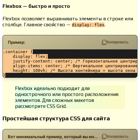
Flexbox — быстро и просто
Flexbox позволяет выравнивать элементы в строке или
столбце. Главное свойство —
.
display: flex
Пример:
Копировать
.container {

    display: flex;

    justify-content: center; /* Горизонтальное центриро
    align-items: center; /* Вертикальное центрирование 
    height: 100vh; /* Высота контейнера = высота окна *
}
Flexbox идеально подходит для
однострочного или простого расположения
элементов. Для сложных макетов
рассмотрите CSS Grid.
Простейшая структура CSS для сайта
Вот минимальный пример, который вы можете использовать:
Копировать