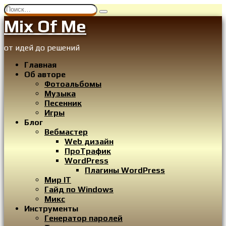
Перейти
Search
к
for:
Mix Of Me
содержанию
от идей до решений
Главная
Об авторе
Фотоальбомы
Музыка
Песенник
Игры
Блог
Вебмастер
Web дизайн
ПроТрафик
WordPress
Плагины WordPress
Мир IT
Гайд по Windows
Микс
Инструменты
Генератор паролей